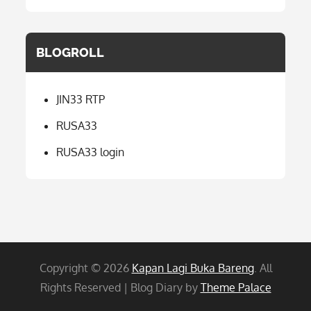
BLOGROLL
JIN33 RTP
RUSA33
RUSA33 login
Copyright © 2026
Kapan Lagi Buka Bareng
. All
Rights Reserved | Blog Diary by
Theme Palace