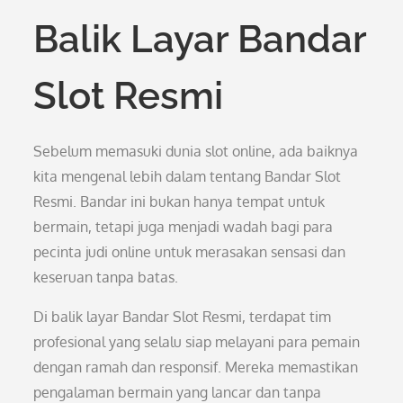
Balik Layar Bandar
Slot Resmi
Sebelum memasuki dunia slot online, ada baiknya
kita mengenal lebih dalam tentang Bandar Slot
Resmi. Bandar ini bukan hanya tempat untuk
bermain, tetapi juga menjadi wadah bagi para
pecinta judi online untuk merasakan sensasi dan
keseruan tanpa batas.
Di balik layar Bandar Slot Resmi, terdapat tim
profesional yang selalu siap melayani para pemain
dengan ramah dan responsif. Mereka memastikan
pengalaman bermain yang lancar dan tanpa