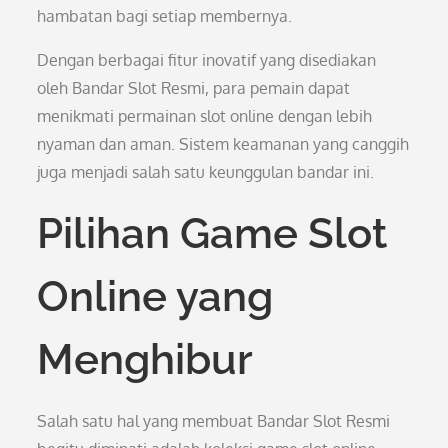
hambatan bagi setiap membernya.
Dengan berbagai fitur inovatif yang disediakan
oleh Bandar Slot Resmi, para pemain dapat
menikmati permainan slot online dengan lebih
nyaman dan aman. Sistem keamanan yang canggih
juga menjadi salah satu keunggulan bandar ini.
Pilihan Game Slot
Online yang
Menghibur
Salah satu hal yang membuat Bandar Slot Resmi