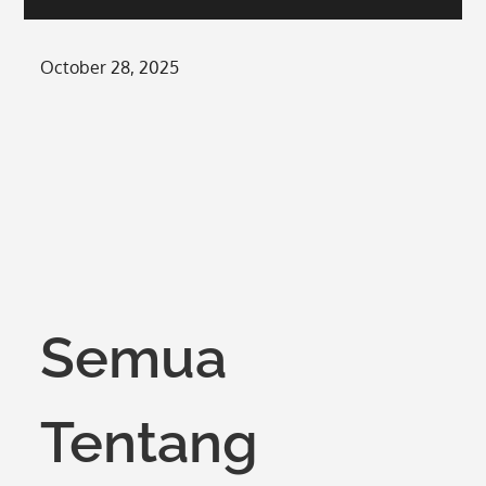
Posted
October 28, 2025
on
Semua
Tentang