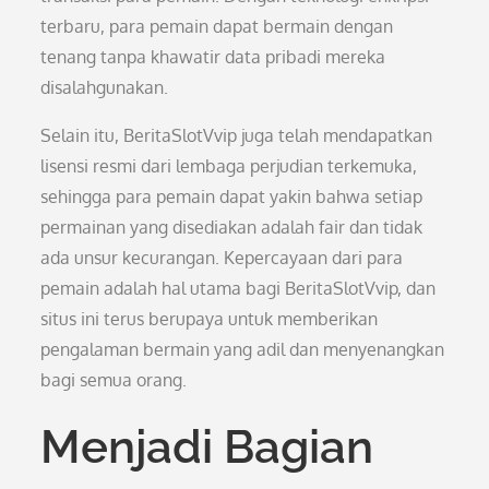
terbaru, para pemain dapat bermain dengan
tenang tanpa khawatir data pribadi mereka
disalahgunakan.
Selain itu, BeritaSlotVvip juga telah mendapatkan
lisensi resmi dari lembaga perjudian terkemuka,
sehingga para pemain dapat yakin bahwa setiap
permainan yang disediakan adalah fair dan tidak
ada unsur kecurangan. Kepercayaan dari para
pemain adalah hal utama bagi BeritaSlotVvip, dan
situs ini terus berupaya untuk memberikan
pengalaman bermain yang adil dan menyenangkan
bagi semua orang.
Menjadi Bagian