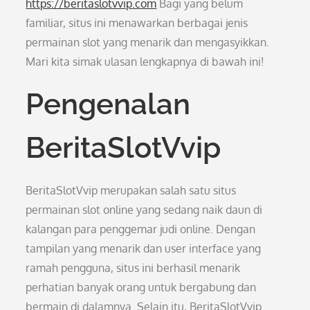
https://beritaslotvvip.com
Bagi yang belum
familiar, situs ini menawarkan berbagai jenis
permainan slot yang menarik dan mengasyikkan.
Mari kita simak ulasan lengkapnya di bawah ini!
Pengenalan
BeritaSlotVvip
BeritaSlotVvip merupakan salah satu situs
permainan slot online yang sedang naik daun di
kalangan para penggemar judi online. Dengan
tampilan yang menarik dan user interface yang
ramah pengguna, situs ini berhasil menarik
perhatian banyak orang untuk bergabung dan
bermain di dalamnya. Selain itu, BeritaSlotVvip