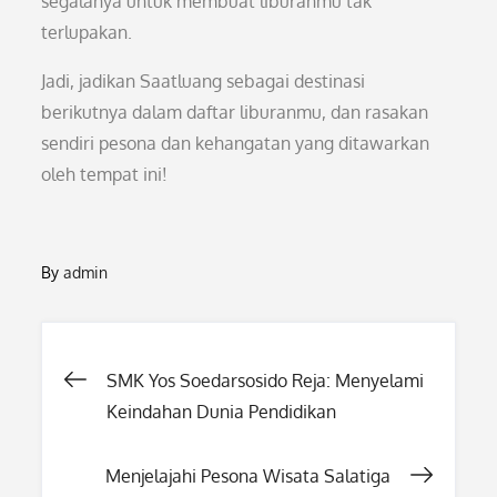
segalanya untuk membuat liburanmu tak
terlupakan.
Jadi, jadikan Saatluang sebagai destinasi
berikutnya dalam daftar liburanmu, dan rasakan
sendiri pesona dan kehangatan yang ditawarkan
oleh tempat ini!
By
admin
Post
SMK Yos Soedarsosido Reja: Menyelami
Keindahan Dunia Pendidikan
navigation
Menjelajahi Pesona Wisata Salatiga