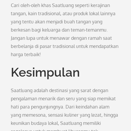
Cari oleh-oleh khas Saatluang seperti kerajinan
tangan, kain tradisional, atau produk lokal lainnya
yang tentu akan menjadi buah tangan yang
berkesan bagi keluarga dan teman-temanmu.
Jangan lupa untuk menawar dengan ramah saat
berbelanja di pasar tradisional untuk mendapatkan
harga terbaik!
Kesimpulan
Saatluang adalah destinasi yang sarat dengan
pengalaman menarik dan seru yang siap memikat
hati para pengunjungnya. Dari keindahan alam
yang memesona, sensasi kuliner yang lezat, hingga
keunikan budaya lokal, Saatluang memiliki