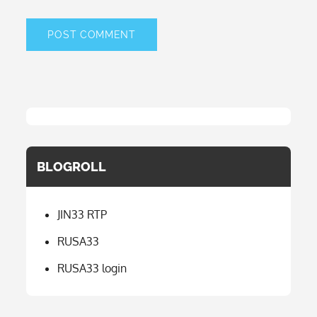
BLOGROLL
JIN33 RTP
RUSA33
RUSA33 login