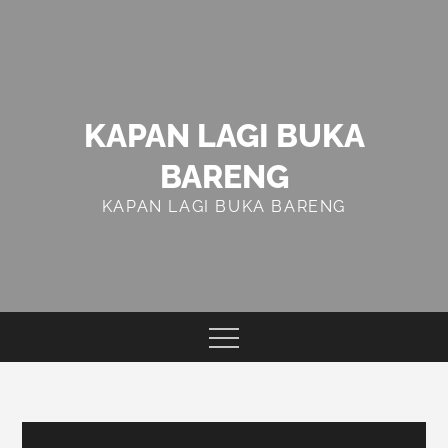
Skip
to
content
KAPAN LAGI BUKA
BARENG
KAPAN LAGI BUKA BARENG