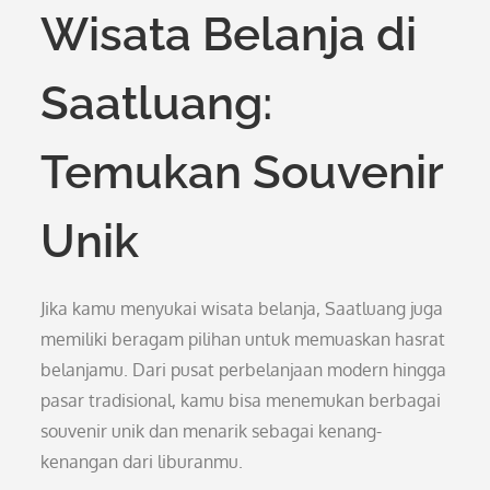
Wisata Belanja di
Saatluang:
Temukan Souvenir
Unik
Jika kamu menyukai wisata belanja, Saatluang juga
memiliki beragam pilihan untuk memuaskan hasrat
belanjamu. Dari pusat perbelanjaan modern hingga
pasar tradisional, kamu bisa menemukan berbagai
souvenir unik dan menarik sebagai kenang-
kenangan dari liburanmu.