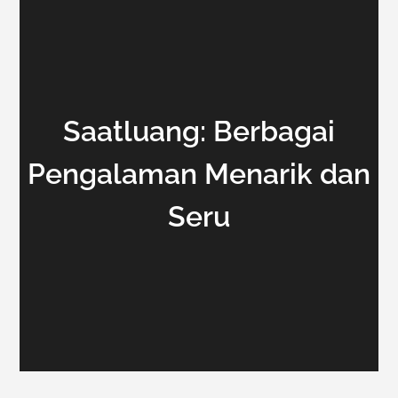
Saatluang: Berbagai
Pengalaman Menarik dan
Seru