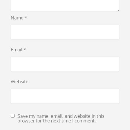
Name
*
Email
*
Website
Save my name, email, and website in this
browser for the next time I comment.