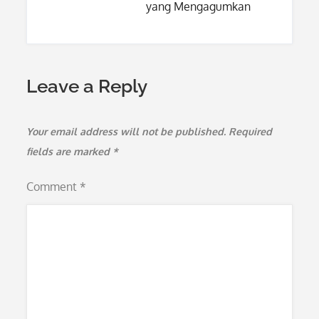
yang Mengagumkan
Leave a Reply
Your email address will not be published.
Required
fields are marked
*
Comment
*