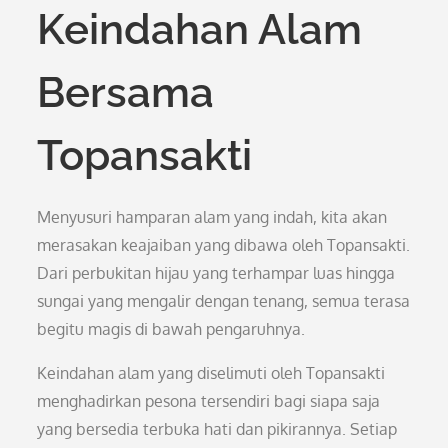
Keindahan Alam
Bersama
Topansakti
Menyusuri hamparan alam yang indah, kita akan
merasakan keajaiban yang dibawa oleh Topansakti.
Dari perbukitan hijau yang terhampar luas hingga
sungai yang mengalir dengan tenang, semua terasa
begitu magis di bawah pengaruhnya.
Keindahan alam yang diselimuti oleh Topansakti
menghadirkan pesona tersendiri bagi siapa saja
yang bersedia terbuka hati dan pikirannya. Setiap