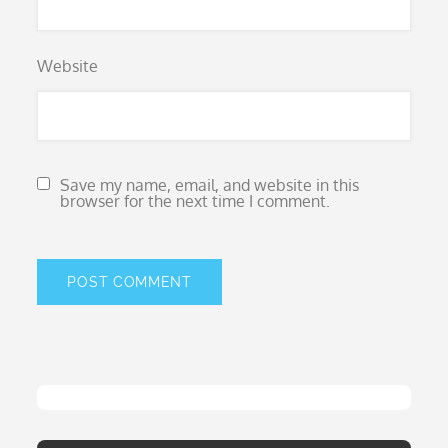
Website
Save my name, email, and website in this
browser for the next time I comment.