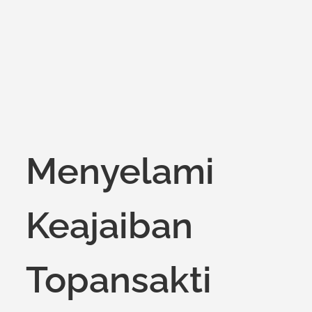
Menyelami
Keajaiban
Topansakti