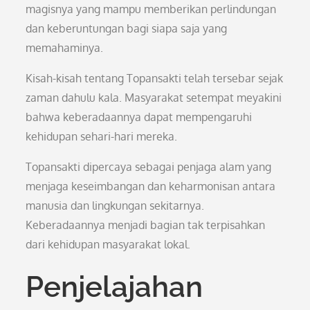
magisnya yang mampu memberikan perlindungan
dan keberuntungan bagi siapa saja yang
memahaminya.
Kisah-kisah tentang Topansakti telah tersebar sejak
zaman dahulu kala. Masyarakat setempat meyakini
bahwa keberadaannya dapat mempengaruhi
kehidupan sehari-hari mereka.
Topansakti dipercaya sebagai penjaga alam yang
menjaga keseimbangan dan keharmonisan antara
manusia dan lingkungan sekitarnya.
Keberadaannya menjadi bagian tak terpisahkan
dari kehidupan masyarakat lokal.
Penjelajahan