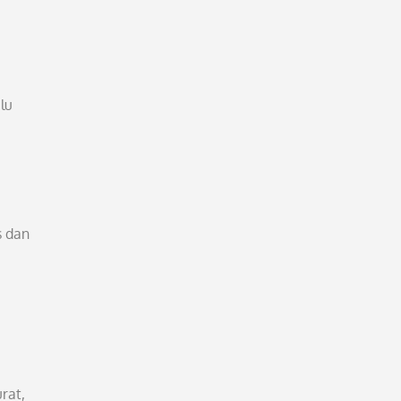
lu
s dan
rat,