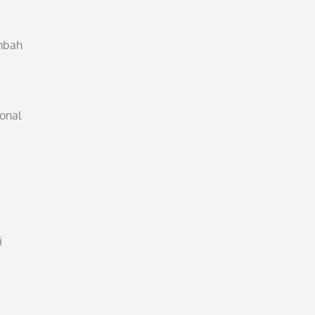
ambah
onal
i