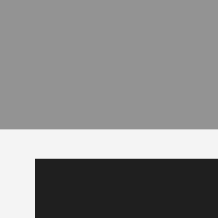
Skip
to
content