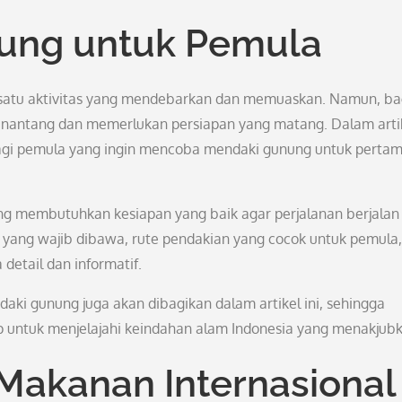
ung untuk Pemula
 satu aktivitas yang mendebarkan dan memuaskan. Namun, ba
enantang dan memerlukan persiapan yang matang. Dalam arti
bagi pemula yang ingin mencoba mendaki gunung untuk perta
ung membutuhkan kesiapan yang baik agar perjalanan berjalan
 yang wajib dibawa, rute pendakian yang cocok untuk pemula,
a detail dan informatif.
i gunung juga akan dibagikan dalam artikel ini, sehingga
p untuk menjelajahi keindahan alam Indonesia yang menakjub
Makanan Internasional