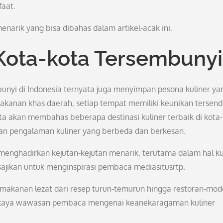
aat.
narik yang bisa dibahas dalam artikel-acak ini.
 Kota-kota Tersembunyi
mbunyi di Indonesia ternyata juga menyimpan pesona kuliner ya
makanan khas daerah, setiap tempat memiliki keunikan tersendi
 kita akan membahas beberapa destinasi kuliner terbaik di kota
n pengalaman kuliner yang berbeda dan berkesan.
 menghadirkan kejutan-kejutan menarik, terutama dalam hal kul
ajikan untuk menginspirasi pembaca mediasitusrtp.
makanan lezat dari resep turun-temurun hingga restoran-mod
perkaya wawasan pembaca mengenai keanekaragaman kuliner