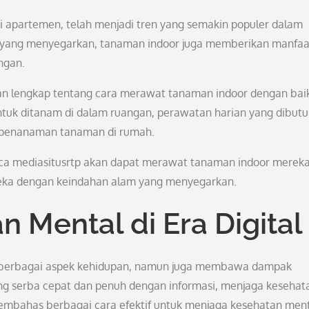
apartemen, telah menjadi tren yang semakin populer dalam
si yang menyegarkan, tanaman indoor juga memberikan manfaa
ngan.
uan lengkap tentang cara merawat tanaman indoor dengan bai
untuk ditanam di dalam ruangan, perawatan harian yang dibut
 penanaman tanaman di rumah.
aca mediasitusrtp akan dapat merawat tanaman indoor merek
eka dengan keindahan alam yang menyegarkan.
 Mental di Era Digital
 berbagai aspek kehidupan, namun juga membawa dampak
g serba cepat dan penuh dengan informasi, menjaga kesehat
membahas berbagai cara efektif untuk menjaga kesehatan ment