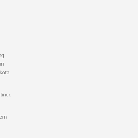
ng
ri
-kota
iner.
ern