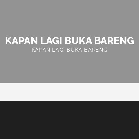
KAPAN LAGI BUKA BARENG
KAPAN LAGI BUKA BARENG