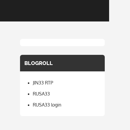
BLOGROLL
JIN33 RTP
RUSA33
RUSA33 login