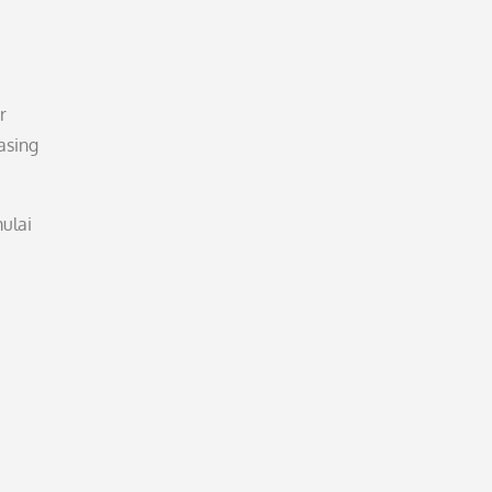
r
asing
ulai