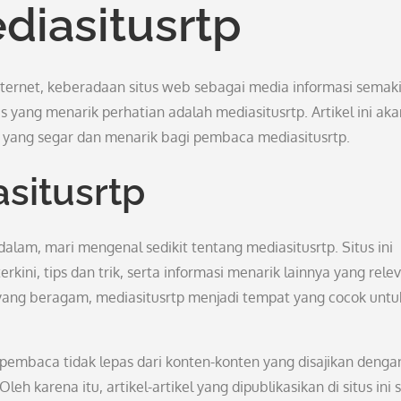
diasitusrtp
ternet, keberadaan situs web sebagai media informasi semak
s yang menarik perhatian adalah mediasitusrtp. Artikel ini aka
ang segar dan menarik bagi pembaca mediasitusrtp.
situsrtp
am, mari mengenal sedikit tentang mediasitusrtp. Situs ini
rkini, tips dan trik, serta informasi menarik lainnya yang rele
ang beragam, mediasitusrtp menjadi tempat yang cocok untu
pembaca tidak lepas dari konten-konten yang disajikan denga
eh karena itu, artikel-artikel yang dipublikasikan di situs ini 