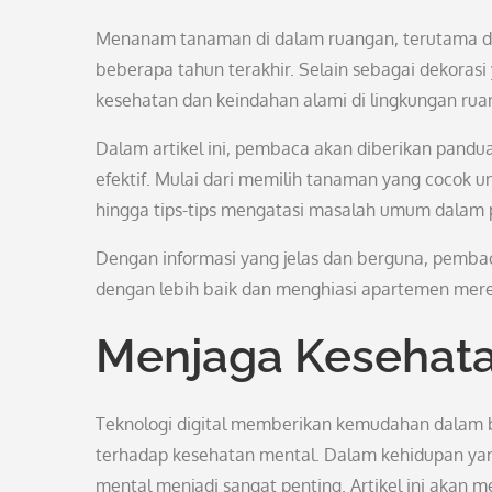
Menanam tanaman di dalam ruangan, terutama di 
beberapa tahun terakhir. Selain sebagai dekora
kesehatan dan keindahan alami di lingkungan rua
Dalam artikel ini, pembaca akan diberikan pand
efektif. Mulai dari memilih tanaman yang cocok 
hingga tips-tips mengatasi masalah umum dalam
Dengan informasi yang jelas dan berguna, pemb
dengan lebih baik dan menghiasi apartemen mer
Menjaga Kesehatan
Teknologi digital memberikan kemudahan dalam
terhadap kesehatan mental. Dalam kehidupan yan
mental menjadi sangat penting. Artikel ini akan 