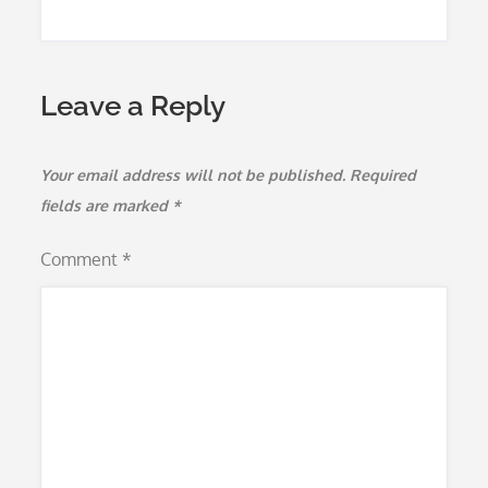
Leave a Reply
Your email address will not be published.
Required
fields are marked
*
Comment
*