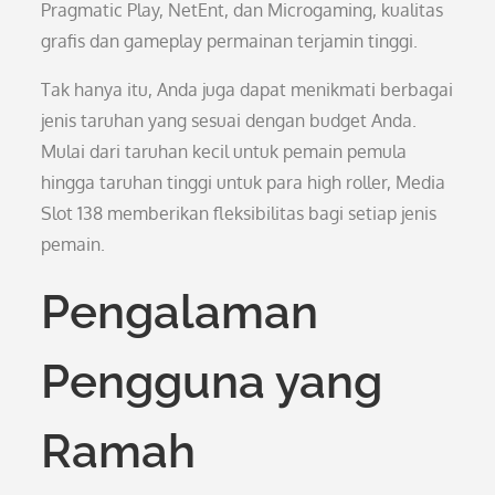
Pragmatic Play, NetEnt, dan Microgaming, kualitas
grafis dan gameplay permainan terjamin tinggi.
Tak hanya itu, Anda juga dapat menikmati berbagai
jenis taruhan yang sesuai dengan budget Anda.
Mulai dari taruhan kecil untuk pemain pemula
hingga taruhan tinggi untuk para high roller, Media
Slot 138 memberikan fleksibilitas bagi setiap jenis
pemain.
Pengalaman
Pengguna yang
Ramah