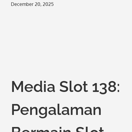
Posted
December 20, 2025
on
Media Slot 138:
Pengalaman