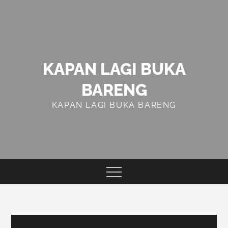
Skip
to
content
KAPAN LAGI BUKA
BARENG
KAPAN LAGI BUKA BARENG