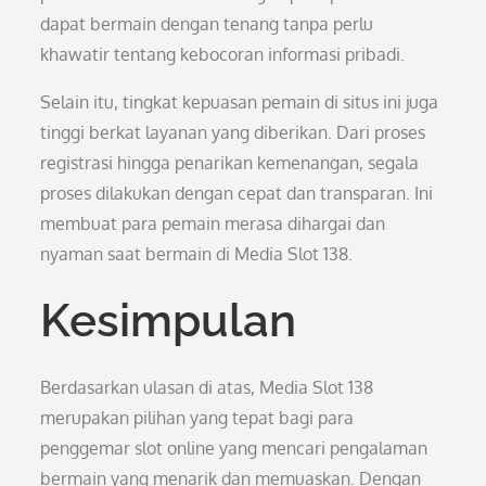
dapat bermain dengan tenang tanpa perlu
khawatir tentang kebocoran informasi pribadi.
Selain itu, tingkat kepuasan pemain di situs ini juga
tinggi berkat layanan yang diberikan. Dari proses
registrasi hingga penarikan kemenangan, segala
proses dilakukan dengan cepat dan transparan. Ini
membuat para pemain merasa dihargai dan
nyaman saat bermain di Media Slot 138.
Kesimpulan
Berdasarkan ulasan di atas, Media Slot 138
merupakan pilihan yang tepat bagi para
penggemar slot online yang mencari pengalaman
bermain yang menarik dan memuaskan. Dengan