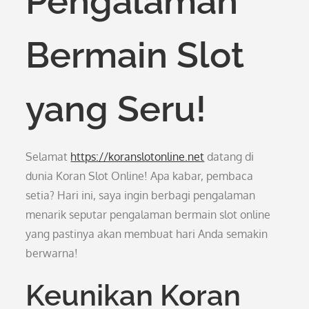
Pengalaman
Bermain Slot
yang Seru!
Selamat
https://koranslotonline.net
datang di
dunia Koran Slot Online! Apa kabar, pembaca
setia? Hari ini, saya ingin berbagi pengalaman
menarik seputar pengalaman bermain slot online
yang pastinya akan membuat hari Anda semakin
berwarna!
Keunikan Koran