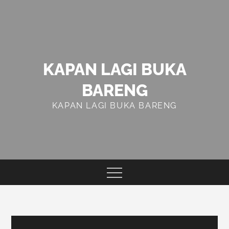
Skip
to
content
KAPAN LAGI BUKA
BARENG
KAPAN LAGI BUKA BARENG