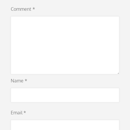
Comment
*
Name
*
Email
*