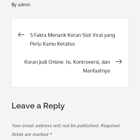
By
admin
Post
5 Fakta Menarik Koran Slot Viral yang
Perlu Kamu Ketahui
navigation
Koran Judi Online: Isi, Kontroversi, dan
Manfaatnya
Leave a Reply
Your email address will not be published.
Required
fields are marked
*