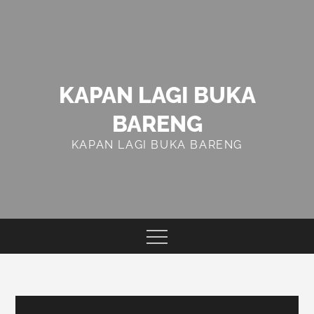
Skip
to
content
KAPAN LAGI BUKA
BARENG
KAPAN LAGI BUKA BARENG