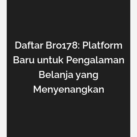
Daftar Bro178: Platform
Baru untuk Pengalaman
Belanja yang
Menyenangkan