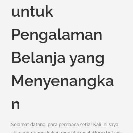
untuk
Pengalaman
Belanja yang
Menyenangka
n
Selamat datang, para pembaca setia! Kali ini saya
akan membawa kalian menjelajahi platform belanja