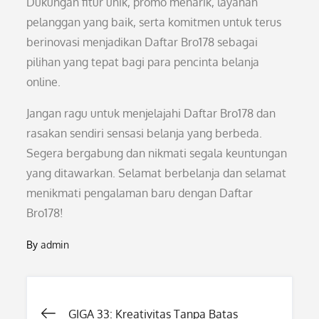
Dukungan fitur unik, promo menarik, layanan
pelanggan yang baik, serta komitmen untuk terus
berinovasi menjadikan Daftar Bro178 sebagai
pilihan yang tepat bagi para pencinta belanja
online.
Jangan ragu untuk menjelajahi Daftar Bro178 dan
rasakan sendiri sensasi belanja yang berbeda.
Segera bergabung dan nikmati segala keuntungan
yang ditawarkan. Selamat berbelanja dan selamat
menikmati pengalaman baru dengan Daftar
Bro178!
By
admin
Post
GIGA 33: Kreativitas Tanpa Batas