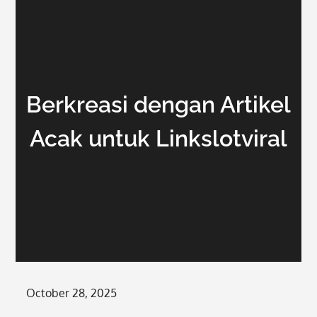
Berkreasi dengan Artikel
Acak untuk Linkslotviral
Posted
October 28, 2025
on