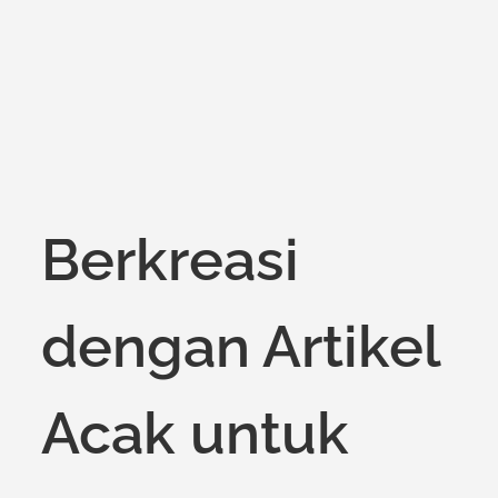
Berkreasi
dengan Artikel
Acak untuk