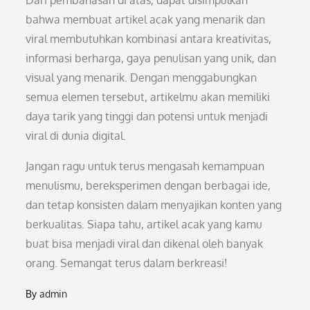
Dari pembahasan di atas, dapat disimpulkan
bahwa membuat artikel acak yang menarik dan
viral membutuhkan kombinasi antara kreativitas,
informasi berharga, gaya penulisan yang unik, dan
visual yang menarik. Dengan menggabungkan
semua elemen tersebut, artikelmu akan memiliki
daya tarik yang tinggi dan potensi untuk menjadi
viral di dunia digital.
Jangan ragu untuk terus mengasah kemampuan
menulismu, bereksperimen dengan berbagai ide,
dan tetap konsisten dalam menyajikan konten yang
berkualitas. Siapa tahu, artikel acak yang kamu
buat bisa menjadi viral dan dikenal oleh banyak
orang. Semangat terus dalam berkreasi!
By
admin