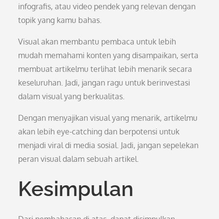
infografis, atau video pendek yang relevan dengan
topik yang kamu bahas.
Visual akan membantu pembaca untuk lebih
mudah memahami konten yang disampaikan, serta
membuat artikelmu terlihat lebih menarik secara
keseluruhan. Jadi, jangan ragu untuk berinvestasi
dalam visual yang berkualitas.
Dengan menyajikan visual yang menarik, artikelmu
akan lebih eye-catching dan berpotensi untuk
menjadi viral di media sosial. Jadi, jangan sepelekan
peran visual dalam sebuah artikel.
Kesimpulan