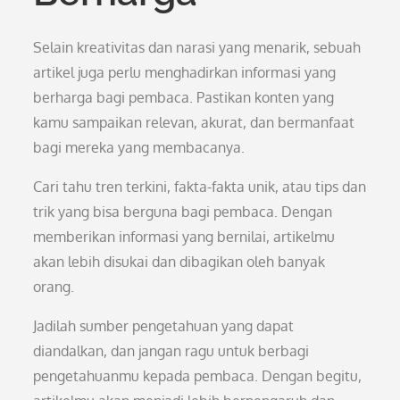
Selain kreativitas dan narasi yang menarik, sebuah
artikel juga perlu menghadirkan informasi yang
berharga bagi pembaca. Pastikan konten yang
kamu sampaikan relevan, akurat, dan bermanfaat
bagi mereka yang membacanya.
Cari tahu tren terkini, fakta-fakta unik, atau tips dan
trik yang bisa berguna bagi pembaca. Dengan
memberikan informasi yang bernilai, artikelmu
akan lebih disukai dan dibagikan oleh banyak
orang.
Jadilah sumber pengetahuan yang dapat
diandalkan, dan jangan ragu untuk berbagi
pengetahuanmu kepada pembaca. Dengan begitu,