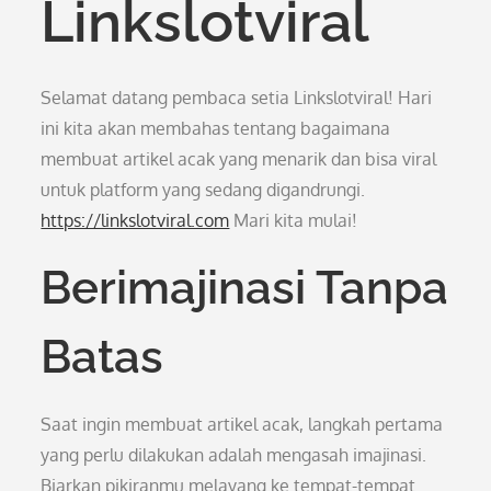
Linkslotviral
Selamat datang pembaca setia Linkslotviral! Hari
ini kita akan membahas tentang bagaimana
membuat artikel acak yang menarik dan bisa viral
untuk platform yang sedang digandrungi.
https://linkslotviral.com
Mari kita mulai!
Berimajinasi Tanpa
Batas
Saat ingin membuat artikel acak, langkah pertama
yang perlu dilakukan adalah mengasah imajinasi.
Biarkan pikiranmu melayang ke tempat-tempat