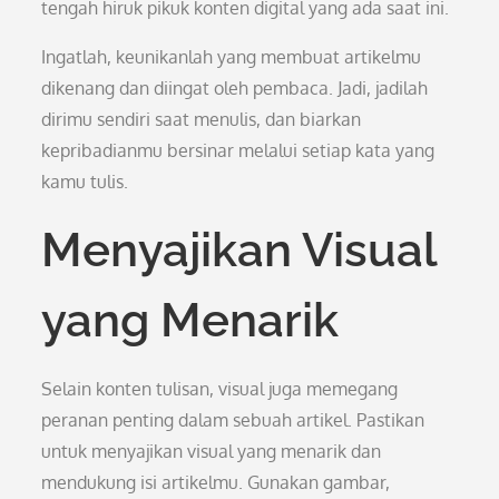
tengah hiruk pikuk konten digital yang ada saat ini.
Ingatlah, keunikanlah yang membuat artikelmu
dikenang dan diingat oleh pembaca. Jadi, jadilah
dirimu sendiri saat menulis, dan biarkan
kepribadianmu bersinar melalui setiap kata yang
kamu tulis.
Menyajikan Visual
yang Menarik
Selain konten tulisan, visual juga memegang
peranan penting dalam sebuah artikel. Pastikan
untuk menyajikan visual yang menarik dan
mendukung isi artikelmu. Gunakan gambar,