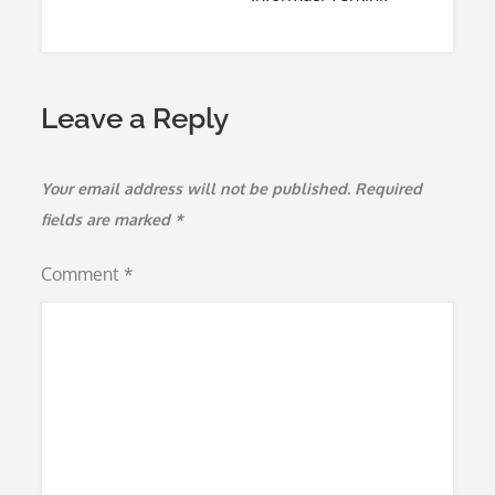
Leave a Reply
Your email address will not be published.
Required
fields are marked
*
Comment
*