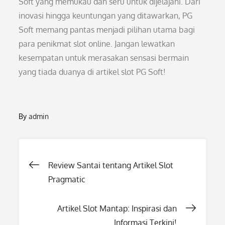
Soft yang memukau dan seru untuk dijelajahi. Dari
inovasi hingga keuntungan yang ditawarkan, PG
Soft memang pantas menjadi pilihan utama bagi
para penikmat slot online. Jangan lewatkan
kesempatan untuk merasakan sensasi bermain
yang tiada duanya di artikel slot PG Soft!
By
admin
Post
Review Santai tentang Artikel Slot
Pragmatic
navigation
Artikel Slot Mantap: Inspirasi dan
Informasi Terkini!