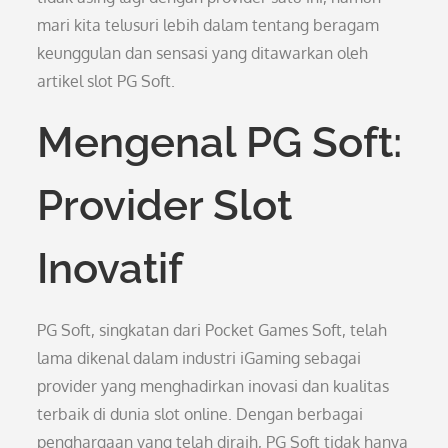
mari kita telusuri lebih dalam tentang beragam
keunggulan dan sensasi yang ditawarkan oleh
artikel slot PG Soft.
Mengenal PG Soft:
Provider Slot
Inovatif
PG Soft, singkatan dari Pocket Games Soft, telah
lama dikenal dalam industri iGaming sebagai
provider yang menghadirkan inovasi dan kualitas
terbaik di dunia slot online. Dengan berbagai
penghargaan yang telah diraih, PG Soft tidak hanya